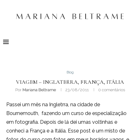
Blog
VIAGEM – INGLATERRA, FRANÇA, ITÁLIA
Por
Mariana Beltrame
23/08/2011
0 comentários
Passei um mês na Ingletrra, na cidade de
Bournemouth,
fazendo um curso de especialização
em fotografia. Depois de lá dei umas voltinhas e
conheci a França e a Itália. Esse post é um misto de
fotos do curso com fotos em meus horários vagos, e